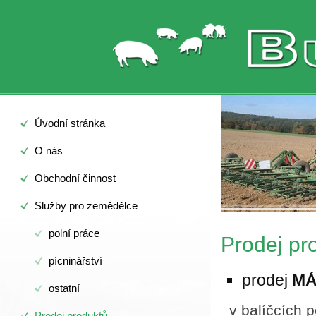
Úvodní stránka
O nás
Obchodní činnost
Služby pro zemědělce
polní práce
Prodej pr
pícninářství
prodej
MÁ
ostatní
v balíčcích p
Prodej produktů