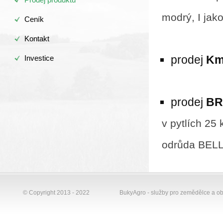
modrý, I jako
Ceník
Kontakt
prodej
Km
Investice
prodej
B
v pytlích 25 
odrůda BELLA
© Copyright 2013 - 2022
BukyAgro - služby pro zemědělce a o