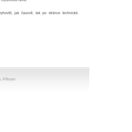
za rozumnou cenu.
hovět, jak časově, tak po stránce technické.
e, Příbram