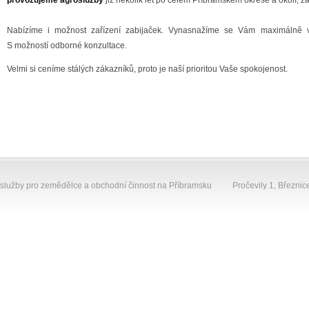
provozujeme agroslužby
již několik let po celém Příbramském okrese a okolí, 
Nabízíme i možnost zařízení zabijaček. Vynasnažíme se Vám maximálně vy
S možností odborné konzultace.
Velmi si ceníme stálých zákazníků, proto je naší prioritou Vaše spokojenost.
 služby pro zemědělce a obchodní činnost na Příbramsku
Pročevily 1, Březnic