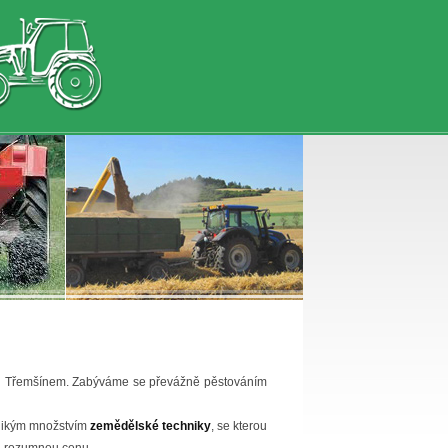
od Třemšínem. Zabýváme se převážně pěstováním
likým množstvím
zemědělské techniky
, se kterou