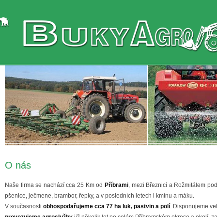
O nás
Naše firma se nachází cca 25 Km od
Příbrami
, mezi Březnicí a Rožmitálem p
pšenice, ječmene, brambor, řepky, a v posledních letech i kmínu a máku.
V současnosti
obhospodařujeme cca 77 ha luk, pastvin a polí
. Disponujeme ve